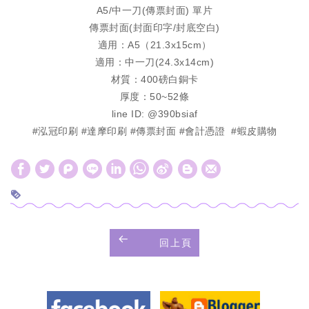
A5/中一刀(傳票封面) 單片
傳票封面(封面印字/封底空白)
適用：A5（21.3x15cm）
適用：中一刀(24.3x14cm)
材質：400磅白銅卡
厚度：50~52條
line ID: @390bsiaf
#泓冠印刷
#達摩印刷
#傳票封面
#會計憑證
​
#蝦皮購物
W
S
h
i
a
n
t
a
回上頁
s
W
A
e
p
i