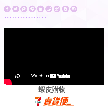
W
S
h
i
a
n
t
a
s
W
A
e
p
i
p
b
o
蝦皮購物