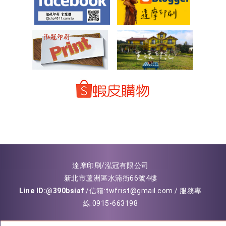
p
b
o
達摩印刷/泓冠有限公司
新北市蘆洲區水湳街66號4樓
Line ID:@390bsiaf
/信箱:twfrist@gmail.com / 服務專
線:0915-663198