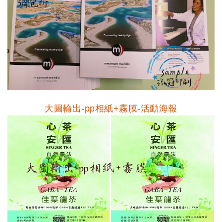
大圖輸出-pp相紙+霧膜-活動海報