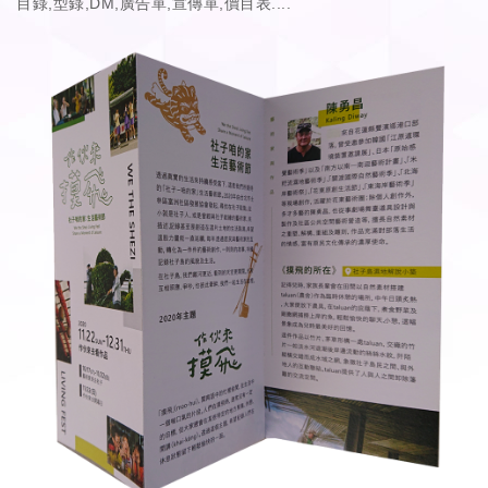
目錄,型錄,DM,廣告單,宣傳單,價目表....