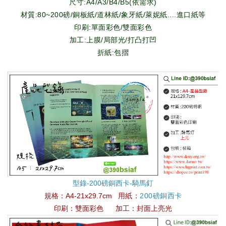
尺寸:A4/A3/B4/B5(依需求)
材質:80~200磅/銅板紙/道林紙/象牙紙/萊妮紙....進口紙等
印刷:單面彩色/雙面彩色
加工:上膜/局部光/打凸打凹
折紙:包摺
型錄-200磅銅西卡-騎馬釘
規格：
A4-21x29.7cm
用紙：
200磅銅西卡
印刷：雙面彩色
加工：封面上亮光