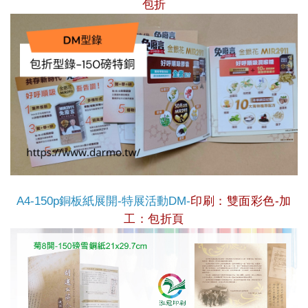
包折
A4-150p銅板紙展開-特展活動DM-
印刷：雙面彩色-
加
工：包折頁