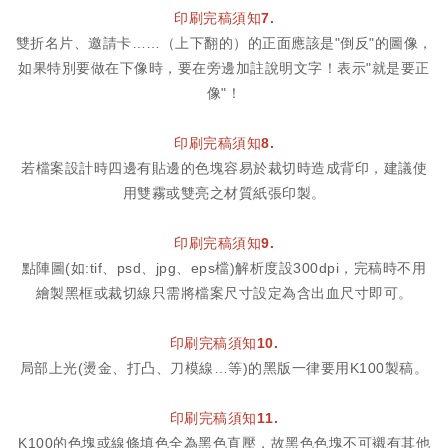
印刷完稿須知7.
雙折名片、邀請卡……（上下翻的）的正面應該是"倒反"的圖像，
如果特別要做在下像時，要在旁邊加註說明文字！表示"就是要正
像"！
印刷完稿須知8.
若檔案設計時四邊有貼邊的色塊容易於裁切時造成背印，建議使
用雙霧或雙亮之材質紙張印製。
印刷完稿須知9.
點陣圖(如:tif、psd、jpg、eps檔)解析度設300dpi，完稿時不用
繪製黑框或裁切線只需將檔案尺寸設定為含出血尺寸即可。
印刷完稿須知10.
局部上光(燙金、打凸、刀模線…等)的黑版一律要用K100製稿。
印刷完稿須知11.
K100的色塊或線條填色全為黑色直壓，故黑色色塊不可襯有其他