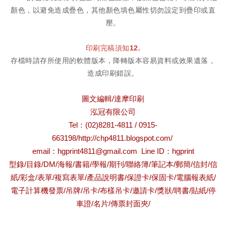
顏色，以避免造成疊色，其他顏色填色屬性切勿設定到疊印或直
壓。
印刷完稿須知12.
存檔時請存所使用的軟體版本，降轉版本容易資料或效果遺落，
造成印刷錯誤。
圖文編輯
/
達摩印刷
泓冠有限公司
Tel
：
(02)8281-4811 / 0915-
663198/
http://chp4811.blogspot.com/
email
：hgprint4811
@gmail.com Line ID
：
hgprint
型錄
/
目錄
/DM/
海報
/
書籍
/
學報
/
期刊
/
聯絡簿
/
筆記本
/
郵簡
/
信封
/
信
紙
/
彩盒
/
表單
/
複寫表單
/
產品說明書
/
保證卡
/
保固卡
/
電腦報表紙
/
電子計算機發票
/
吊牌
/
吊卡
/
布樣吊卡
/
邀請卡
/
獎狀
/
聘書
/
貼紙
/
停
車證
/
名片
/
傳票封面夾
/