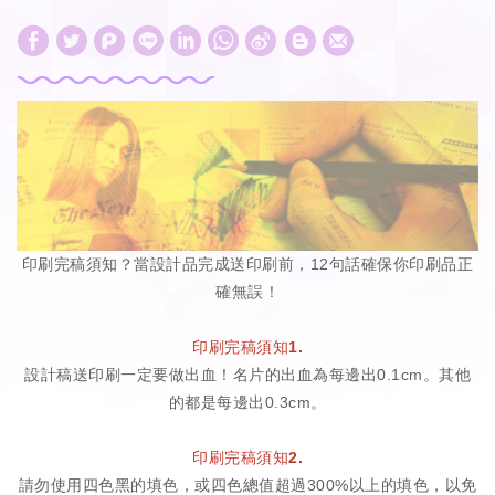
W
S
h
i
a
n
t
a
s
W
A
e
p
i
印刷完稿須知？當設計品完成送印刷前，12句話確保你印刷品正
p
b
確無誤！
o
印刷完稿須知1.
設計稿送印刷一定要做出血！名片的出血為每邊出0.1cm。其他
的都是每邊出0.3cm。
印刷完稿須知2.
請勿使用四色黑的填色，或四色總值超過300%以上的填色，以免