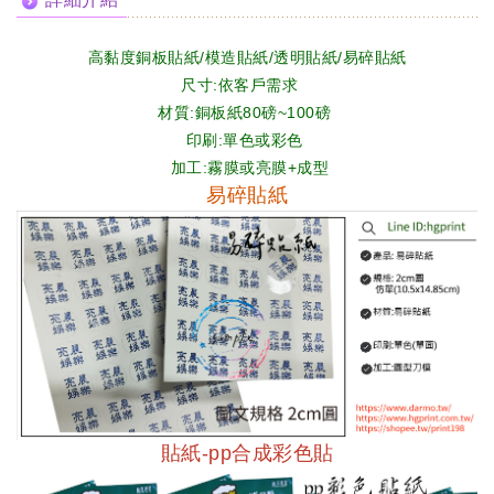
高黏度銅板
貼紙
/模造
貼紙
/透明
貼紙
/易碎貼紙
尺寸:依客戶需求
材質:銅板紙80磅~100磅
印刷:單色或彩色
加工:霧膜或亮膜+成型
易碎貼紙
貼紙-pp合成彩色貼