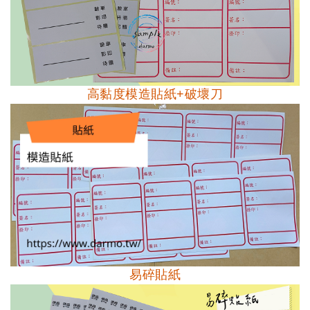
高黏度模造貼紙+破壞刀
易碎貼紙