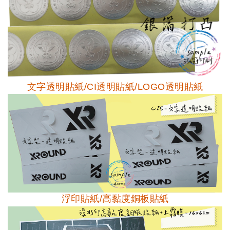
文字透明貼紙/CI透明貼紙/LOGO透明貼紙
浮印貼紙/高黏度銅板貼紙