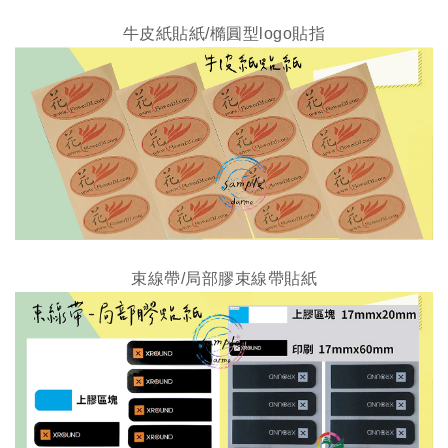
牛皮紙貼紙/橢圓型logo貼指
束線帶/局部膠
束線帶
貼紙