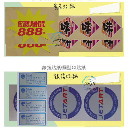
銀箔貼紙/圓型CI貼紙