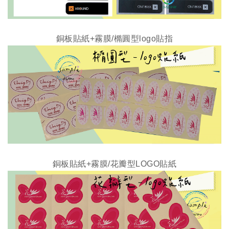
銅板貼紙+霧膜/橢圓型logo貼指
銅板貼紙+霧膜/
花瓣型LOGO貼紙