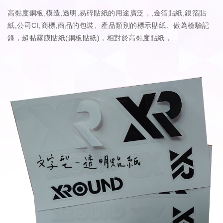
高黏度銅板,模造,透明,易碎貼紙的用途廣泛，,金箔貼紙,銀箔貼
紙,公司CI,商標,商品的包裝、產品類別的標示貼紙、做為檢驗記
錄，超黏霧膜貼紙(銅板貼紙)，相對於高黏度貼紙，...