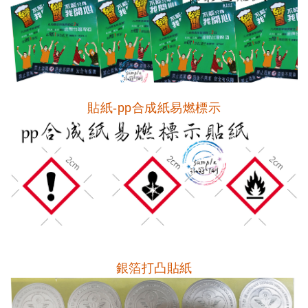
貼紙-pp合成紙易燃標示
銀箔打凸貼紙