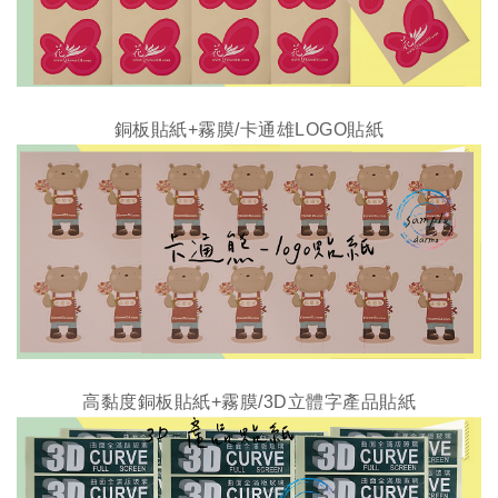
銅板貼紙+霧膜/
卡通雄LOGO貼紙
高黏度銅板貼紙+霧膜/
3D立體字產品貼紙