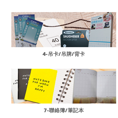
4-吊卡/吊牌/背卡
7-聯絡簿/筆記本