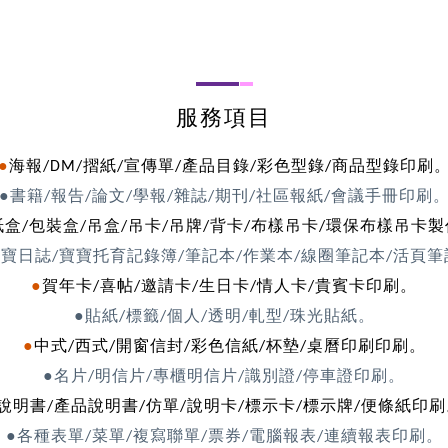
服務項目
●
海報
摺紙
宣傳單
產品目錄
彩色型錄
商品型錄印刷
/DM/
/
/
/
/
●書籍
報告
論文
學報
雜誌
期刊
社區報紙
會議手冊印刷
/
/
/
/
/
/
/
紙盒
包裝盒
吊盒
吊卡
吊牌
背卡
布樣吊卡
環保布樣吊卡製
/
/
/
/
/
/
/
筆記本
作業本
線圈筆記本
活頁筆
寶寶日誌/寶寶托育記錄簿/
/
/
/
●
賀年卡
喜帖
邀請卡
生日卡
情人卡
貴賓卡印刷。
/
/
/
/
/
●貼紙
標籤
個人
透明
軋型
珠光貼紙。
/
/
/
/
/
●
中式
西式
開窗信封
彩色信紙
杯墊
桌曆印刷印刷。
/
/
/
/
/
●名片
明信片
專櫃明信片
識別證
停車證印刷。
/
/
/
/
說明書
產品說明書
說明卡
標示卡
標示牌
便條紙印刷
/
/仿單/
/
/
/
●各種表單
菜單
複寫聯單
票券
電腦報表
連續報表印刷。
/
/
/
/
/