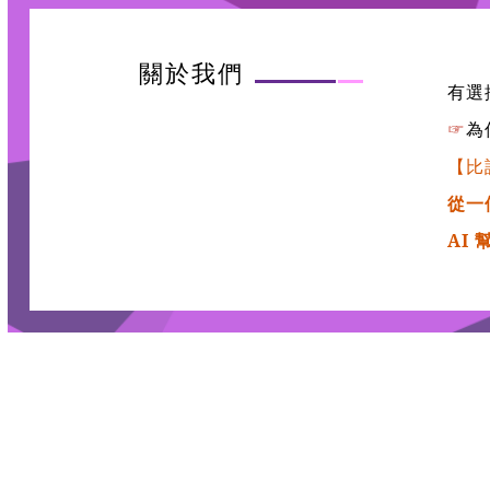
關於我們
有選
為
☞
【比
從一
AI