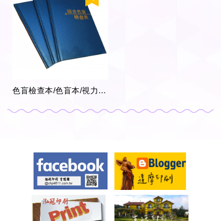
色盲檢查本/色盲本/視力檢測色/色盲辨色/圖譜檢測/近距離檢查表/黃斑病變檢測