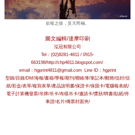
欲報之德，昊天罔極。
圖文編輯
/
達摩印刷
泓冠有限公司
Tel
：
(02)8281-4811 / 0915-
663198/
http://chp4811.blogspot.com/
email
：hgprint4811
@gmail.com Line ID
：
hgprint
型錄
/
目錄
/DM/
海報
/
書籍
/
學報
/
期刊
/
聯絡簿
/
筆記本
/
郵簡
/
信封
/
信
紙
/
彩盒
/
表單
/
複寫表單
/
產品說明書
/
保證卡
/
保固卡
/
電腦報表紙
/
電子計算機發票
/
吊牌
/
吊卡
/
布樣吊卡
/
邀請卡
/
獎狀
/
聘書
/
貼紙
/
停
車證
/
名片
/
傳票封面夾
/