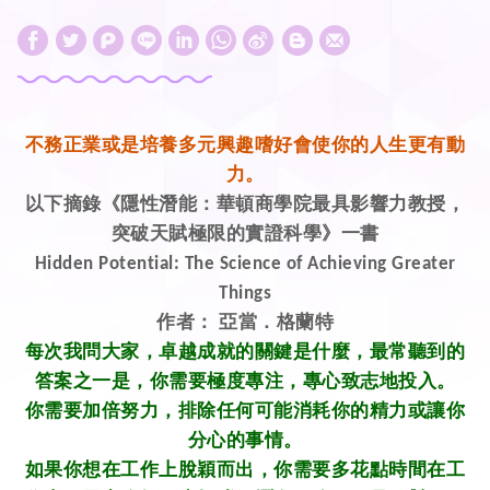
W
S
h
i
a
n
t
a
不務正業或是培養多元興趣嗜好會使你的人生更有動
s
W
力。
A
e
以下摘錄《隱性潛能：華頓商學院最具影響力教授，
p
i
突破天賦極限的實證科學》一書
Hidden Potential: The Science of Achieving Greater
p
b
Things
o
作者：
亞當．格蘭特
每次我問大家，卓越成就的關鍵是什麼，最常聽到的
答案之一是，你需要極度專注，專心致志地投入。
你需要加倍努力，排除任何可能消耗你的精力或讓你
分心的事情。
如果你想在工作上脫穎而出，你需要多花點時間在工