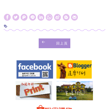
W
S
h
i
a
n
t
a
回上頁
s
W
A
e
p
i
p
b
o