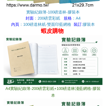
實驗紀錄簿-100磅道林-膠裝本
封面
：200磅雲彩紙
規格
：A4
內頁
：100磅道林紙-雙面印藍網格
裝訂:
膠裝本
蝦皮購物
A4
實驗紀錄簿-
200磅雲彩紙+
100磅道林淺
藍網格
-膠裝
本