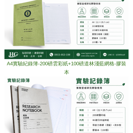
A4
實驗紀錄簿-
200磅雲彩紙+
100磅道林淺
藍網格
-膠裝
本