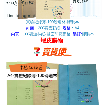
實驗紀錄簿-100磅道林-膠裝本
封面
：200磅雲彩紙
規格
：A4
內頁
：100磅道林紙-雙面印藍網格
裝訂:
膠裝本
蝦皮購物