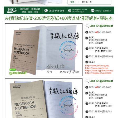
A4
實驗紀錄簿-
200磅雲彩紙+
80磅道林淺
藍網格
-膠裝本