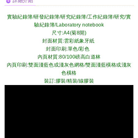
詳細介紹
實驗紀錄簿/研發紀錄簿/研究紀錄簿/工作紀錄簿/研究/實
驗紀錄簿/Laboratory notebook
尺寸:A4(菊8開)
封面材質:雲彩紙象牙紙
封面印刷:單色/彩色
內頁材質:80/100磅高白道林
內頁印刷:
雙面淺藍色
或
淺灰色網格
/
雙面淺藍橫格
或
淺灰
色橫格
裝訂:膠裝/精裝/線膠裝