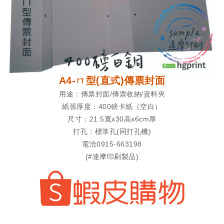
A4-ㄇ型(直式)傳票封面
用途：傳票封面/傳票收納/資料夾
紙張厚度：400磅卡紙（空白）
尺寸：21.5寬x30高x6cm厚
打孔：標準孔(同打孔機)
電洽0915-663198
(#達摩印刷製品)