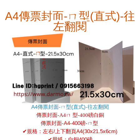
A4傳票封面-ㄇ型(直式)-往
左翻閱
A4傳票封面-ㄇ型(直式)-往左翻閱
傳票封面-A4ㄇ 型-400磅白銅
傳票封面-A4-400磅-ㄇ型
✔
規格：左右/上下翻頁A4(30x21.5x6cm)
✔
用紙：白銅400磅