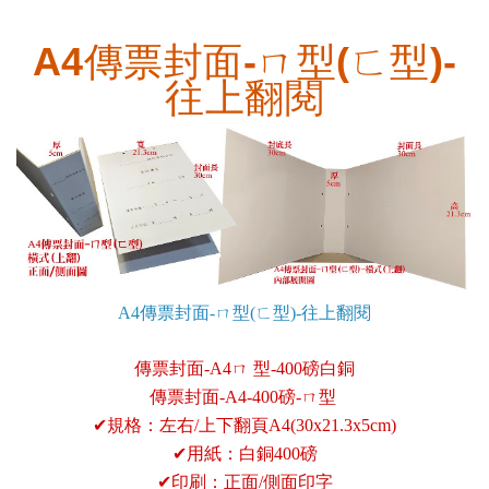
A4傳票封面-ㄇ型(ㄈ型)-
往上翻閱
A4傳票封面-ㄇ型(ㄈ型)-往上翻閱
傳票封面-A4ㄇ 型-400磅白銅
傳票封面-A4-400磅-ㄇ型
✔
規格：左右/上下翻頁A4(30x21.3x5cm)
✔
用紙：白銅400磅
✔
印刷：正面/側面印字