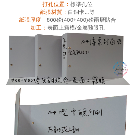
打孔位置：
標準孔位
紙張材質：
白銅卡...等
紙張厚度：
800磅(400+400)磅兩層貼合
加工：
表面上霧模/金屬雞眼孔